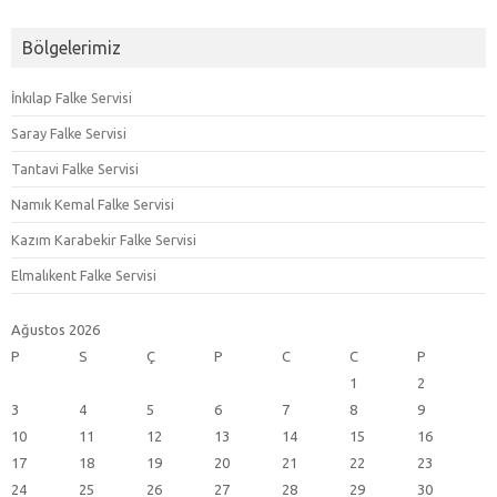
Bölgelerimiz
İnkılap Falke Servisi
Saray Falke Servisi
Tantavi Falke Servisi
Namık Kemal Falke Servisi
Kazım Karabekir Falke Servisi
Elmalıkent Falke Servisi
Ağustos 2026
P
S
Ç
P
C
C
P
1
2
3
4
5
6
7
8
9
10
11
12
13
14
15
16
17
18
19
20
21
22
23
24
25
26
27
28
29
30