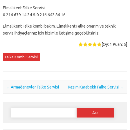
Elmalıkent Falke Servisi
0 216 639 14 24 & 0 216 642 86 16
Elmalıkent Falke kombi bakım, Elmalıkent Falke onarım ve teknik
servis ihtiyaçlarınız için bizimle iletişime geçebilirsiniz.
[Oy:
1
Puan:
5
]
Falke Kombi Servisi
Post navigation
←
Armağanevler Falke Servisi
Kazım Karabekir Falke Servisi
→
Arama: