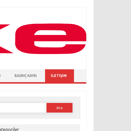
I
BASINÇ KAYBI
İLETIŞIM
Arama:
tegoriler