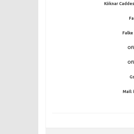
Köknar Caddesi
Fa
Falke
Ofi
Ofi
Gs
Mail: