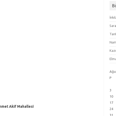
B
İnkı
Sara
Tant
Namı
Kazı
Elma
Ağu
P
3
10
17
met Akif Mahallesi
24
31