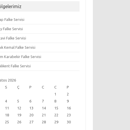
ölgelerimiz
lap Falke Servisi
y Falke Servisi
avi Falke Servisi
k Kemal Falke Servisi
m Karabekir Falke Servisi
lıkent Falke Servisi
stos 2026
S
Ç
P
C
C
P
1
2
4
5
6
7
8
9
11
12
13
14
15
16
18
19
20
21
22
23
25
26
27
28
29
30