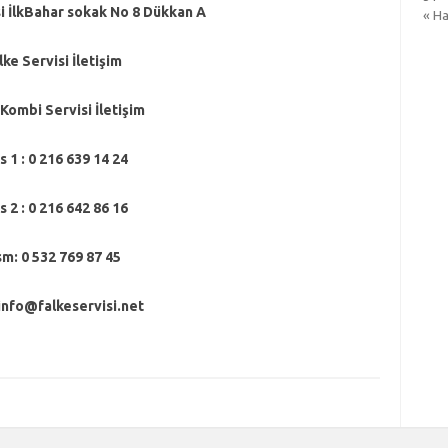
 İlkBahar sokak No 8 Dükkan A
« H
lke Servisi İletişim
 Kombi Servisi İletişim
s 1 : 0 216 639 14 24
s 2 : 0 216 642 86 16
m: 0 532 769 87 45
 info@falkeservisi.net