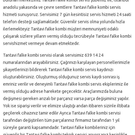
bulunan merkezimiz Tantavi falke kombi servis şubemiz ile, İstanbul
anadolu yakasında ve çevre semtlere Tantavi falke kombi servis
hizmeti sunuyoruz. Servisimiz 7 gün kesintisiz servis hizmeti 24 saati
telefon desteği sağlamaktadır. Güvenilir servis olma yolunda hızla
ilerlemekteyiz Tantavi falke kombi müşteri memnuniyeti odaklı
çalışarak sizlere yılların vermiş olduğu tecrübeyle Tantavi falke kombi
servishizmet vermeye devam etmektedir.
Tantavi falke kombi servisi olarak servisimiz 639 14 24
numaralarından arayabilirsiniz. Çağrınızı karşılayan personellerimizle
şikayetlerinizi bildirerek Tantavi falke kombi servis kaydınızı
oluşturabilirsiniz. Oluşturmuş olduğunuz servis kaydı sonrası iş
emriniz verilir ve deneyimli Tantavi falke kombi servis ekiplerimiz ile
vermiş olduğu adrese harekete geçecektir. Araçlarımızda buluna
değişmesi gereken arızalı bir parçanız varsa parça değişiminiz yapılır.
Yok ise siparişi verilir ve elimize ulaştığı andan itibaren sizinle iltibata
geçilerek cihazınız tamir edilir Ayrıca Tantavi falke kombi servisi
tarafından değiştirilen tüm parçalarınız firmamız tarafından 1 yıl
süreyle garanti kapsamındadır. Tantavi falke kombileriniz için
güvenilir bir Tantavi falke kombi teknik servisi arıyorsanız kesinlikle