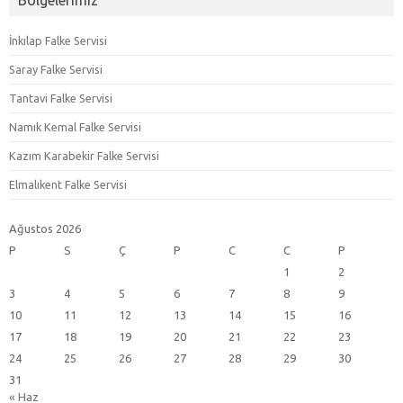
İnkılap Falke Servisi
Saray Falke Servisi
Tantavi Falke Servisi
Namık Kemal Falke Servisi
Kazım Karabekir Falke Servisi
Elmalıkent Falke Servisi
Ağustos 2026
P
S
Ç
P
C
C
P
1
2
3
4
5
6
7
8
9
10
11
12
13
14
15
16
17
18
19
20
21
22
23
24
25
26
27
28
29
30
31
« Haz