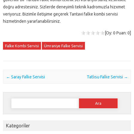
doğru adrestesiniz. Sizlerde deneyimli teknik kadromuzla hizxmet
veriyoruz. Bizimle iletişime geçerek Tantavi falke kombi servisi
hizmetinden yararlanabilirsiniz.
[Oy:
0
Puan:
0
]
Falke Kombi Servisi
Ümraniye Falke Servisi
Post navigation
←
Saray Falke Servisi
Tatlısu Falke Servisi
→
Arama:
Kategoriler