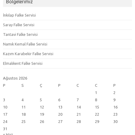
Bölgelerimiz
İnkılap Falke Servisi
Saray Falke Servisi
Tantavi Falke Servisi
Namık Kemal Falke Servisi
Kazım Karabekir Falke Servisi
Elmalıkent Falke Servisi
Ağustos 2026
P
S
Ç
P
C
C
P
1
2
3
4
5
6
7
8
9
10
11
12
13
14
15
16
17
18
19
20
21
22
23
24
25
26
27
28
29
30
31
« Haz