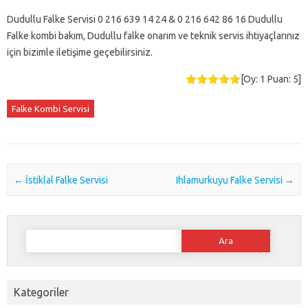
Dudullu Falke Servisi 0 216 639 14 24 & 0 216 642 86 16 Dudullu
Falke kombi bakım, Dudullu falke onarım ve teknik servis ihtiyaçlarınız
için bizimle iletişime geçebilirsiniz.
[Oy:
1
Puan:
5
]
Falke Kombi Servisi
Post navigation
←
İstiklal Falke Servisi
Ihlamurkuyu Falke Servisi
→
Arama:
Kategoriler